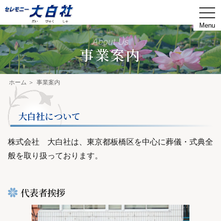
togg
navi
About Us
事業案内
ホーム
事業案内
大白社について
株式会社 大白社は、東京都板橋区を中心に葬儀・式典全
般を取り扱っております。
代表者挨拶