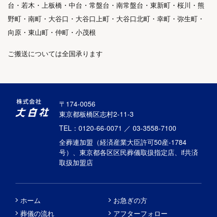
台・若木・上板橋・中台・常盤台・南常盤台・東新町・桜川・熊
野町・南町・大谷口・大谷口上町・大谷口北町・幸町・弥生町・
向原・東山町・仲町・小茂根
ご搬送については全国承ります
〒174-0056
東京都板橋区志村2-11-3
TEL：0120-66-0071 ／ 03-3558-7100
全葬連加盟（経済産業大臣許可50産-1784
号）、東京都各区区民葬儀取扱指定店、if共済
取扱加盟店
ホーム
お急ぎの方
葬儀の流れ
アフターフォロー