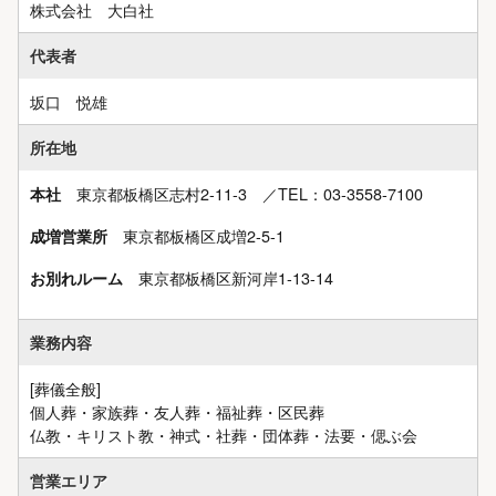
株式会社 大白社
代表者
坂口 悦雄
所在地
東京都板橋区志村2-11-3 ／TEL：03‐3558‐7100
本社
東京都板橋区成増2-5-1
成増営業所
東京都板橋区新河岸1-13-14
お別れルーム
業務内容
[葬儀全般]
個人葬・家族葬・友人葬・福祉葬・区民葬
仏教・キリスト教・神式・社葬・団体葬・法要・偲ぶ会
営業エリア