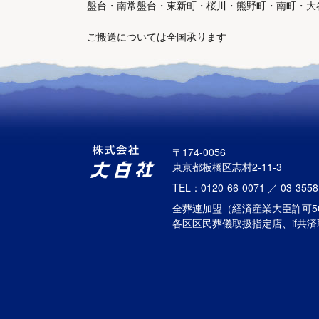
盤台・南常盤台・東新町・桜川・熊野町・南町・大
ご搬送については全国承ります
〒174-0056
東京都板橋区志村2-11-3
TEL：0120-66-0071 ／ 03-3558
全葬連加盟（経済産業大臣許可50
各区区民葬儀取扱指定店、if共