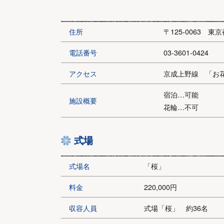
住所
〒125-0063 東
電話番号
03-3601-0424
アクセス
京成上野線 「お
宿泊…可能
施設概要
花輪…不可
式場
式場名
「桜」
料金
220,000円
収容人員
式場「桜」 約36名