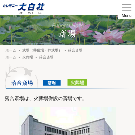
togg
navi
Funeral Halls
斎場
ホーム
式場（葬儀場・葬式場）
落合斎場
ホーム
火葬場
落合斎場
落合斎場
落合斎場は、火葬場併設の斎場です。