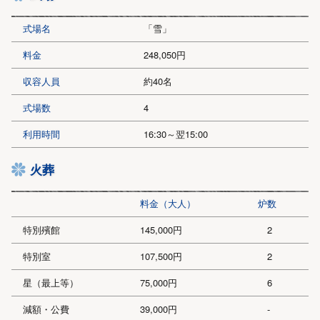
式場名
「雪」
料金
248,050円
収容人員
約40名
式場数
4
利用時間
16:30～翌15:00
火葬
料金（大人）
炉数
特別殯館
145,000円
2
特別室
107,500円
2
星（最上等）
75,000円
6
減額・公費
39,000円
-