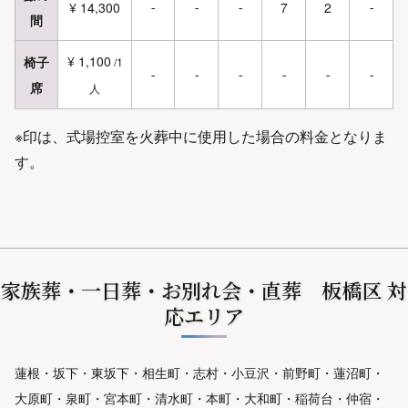
¥ 14,300
7
2
-
-
-
-
間
¥ 1,100
椅子
/1
-
-
-
-
-
-
席
人
※印は、式場控室を火葬中に使用した場合の料金となりま
す。
家族葬・一日葬・お別れ会・直葬 板橋区 対
応エリア
蓮根・坂下・東坂下・相生町・志村・小豆沢・前野町・蓮沼町・
大原町・泉町・宮本町・清水町・本町・大和町・稲荷台・仲宿・