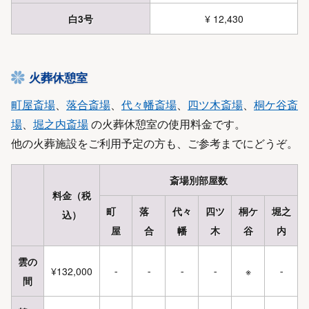
白3号
¥ 12,430
火葬休憩室
町屋斎場
、
落合斎場
、
代々幡斎場
、
四ツ木斎場
、
桐ケ谷斎
場
、
堀之内斎場
の火葬休憩室の使用料金です。
他の火葬施設をご利用予定の方も、ご参考までにどうぞ。
斎場別部屋数
料金（税
町
落
代々
四ツ
桐ケ
堀之
込）
屋
合
幡
木
谷
内
雲の
¥132,000
※
-
-
-
-
-
間